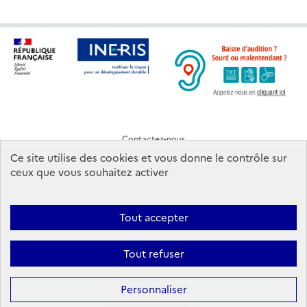
Contactez-nous
Mentions légales
Ce site utilise des cookies et vous donne le contrôle sur
ceux que vous souhaitez activer
CONDITIONS D'UTILISATION
Tout accepter
Ineris 2026. Tous droits réservés.
Suivez-nous:
Tout refuser
Facebook
YouTube
LinkedIn
Flux
Bac
RSS
to
top
Personnaliser