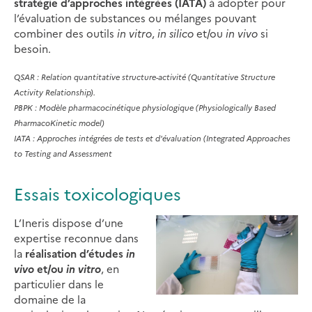
stratégie d’approches intégrées (IATA)
à adopter pour
l’évaluation de substances ou mélanges pouvant
combiner des outils
in vitro
,
in silico
et/ou
in vivo
si
besoin.
QSAR : Relation quantitative structure-activité (Quantitative Structure
Activity Relationship).
PBPK : Modèle pharmacocinétique physiologique (Physiologically Based
PharmacoKinetic model)
IATA : Approches intégrées de tests et d'évaluation (Integrated Approaches
to Testing and Assessment
Essais toxicologiques
L’Ineris dispose d’une
expertise reconnue dans
la
réalisation d’études
in
vivo
et/ou
in vitro
, en
particulier dans le
domaine de la