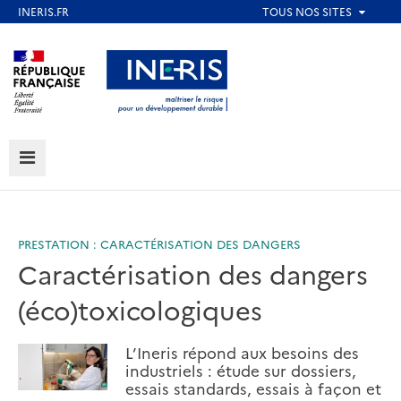
Aller
au
Aller au contenu
Aller au menu
contenu
principal
Aller au pied de page
MENU
PRESTATION : CARACTÉRISATION DES DANGERS
Caractérisation des dangers
(éco)toxicologiques
L’Ineris répond aux besoins des
industriels : étude sur dossiers,
essais standards, essais à façon et