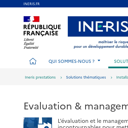
Aller
au
Aller au contenu
Aller au menu
Aller au p
contenu
principal
ACCUEIL
QUI SOMMES-NOUS ?
SOLUT
Ineris prestations
Solutions thématiques
Instal
Evaluation & managem
L'évaluation et le managem
incontournables pour mett