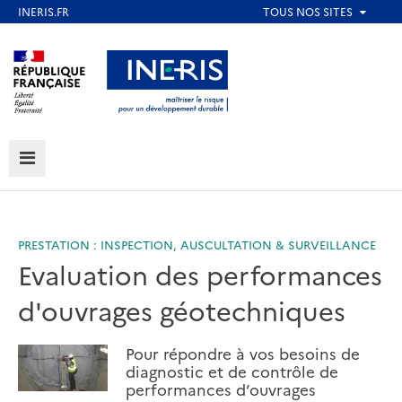
Aller
au
Aller au contenu
Aller au menu
contenu
principal
Aller au pied de page
MENU
PRESTATION : INSPECTION, AUSCULTATION & SURVEILLANCE
Evaluation des performances
d'ouvrages géotechniques
Pour répondre à vos besoins de
diagnostic et de contrôle de
performances d’ouvrages