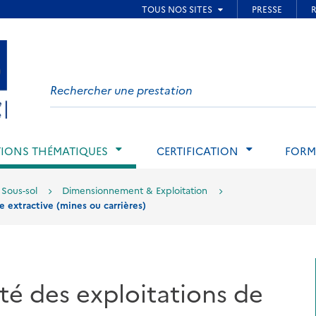
ied de page
Search
on
website
IONS THÉMATIQUES
CERTIFICATION
FORM
 Sous-sol
Dimensionnement & Exploitation
ie extractive (mines ou carrières)
ité des exploitations de