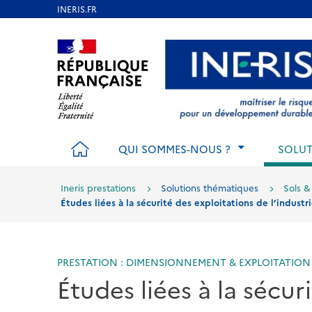
Aller
au
Aller au contenu
Aller au menu
Aller au p
contenu
principal
ACCUEIL
QUI SOMMES-NOUS ?
SOLUT
Ineris prestations
Solutions thématiques
Sols &
Études liées à la sécurité des exploitations de l’industr
PRESTATION : DIMENSIONNEMENT & EXPLOITATION
Études liées à la sécur