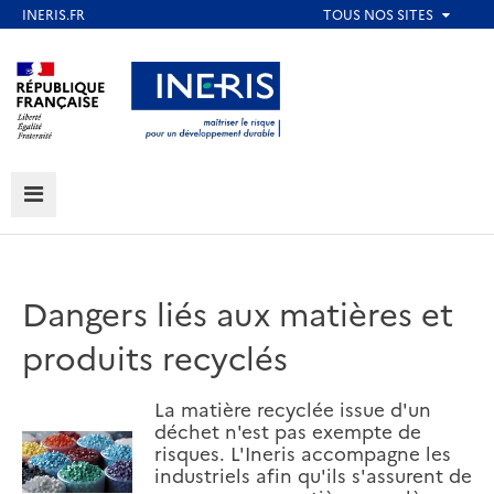
Aller
au
Aller au contenu
Aller au menu
contenu
principal
Aller au pied de page
MENU
Dangers liés aux matières et
produits recyclés
La matière recyclée issue d'un
déchet n'est pas exempte de
risques. L'Ineris accompagne les
industriels afin qu'ils s'assurent de