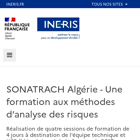
Aller
au
Aller au contenu
Aller au menu
contenu
principal
Aller au pied de page
MENU
SONATRACH Algérie - Une
formation aux méthodes
d’analyse des risques
Réalisation de quatre sessions de formation de
4 jours à destination de l'équipe technique et