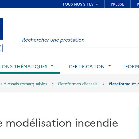
ied de page
Search
on
website
IONS THÉMATIQUES
CERTIFICATION
FORM
 d'essais remarquables
Plateformes d'essais
Plateforme et o
e modélisation incendie