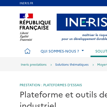
Aller
au
Aller au contenu
Aller au menu
Aller au p
contenu
principal
ACCUEIL
QUI SOMMES-NOUS ?
SOLUT
Ineris prestations
Solutions thématiques
Moyens
PRESTATION : PLATEFORMES D'ESSAIS
Plateforme et outils d
industriel