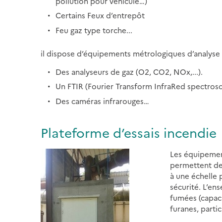
pollution pour véhicule…)
Certains Feux d’entrepôt
Feu gaz type torche...
il dispose d’équipements métrologiques d’analyse
Des analyseurs de gaz (O2, CO2, NOx,...).
Un FTIR (Fourier Transform InfraRed spectros
Des caméras infrarouges…
Plateforme d’essais incendie
Les équipement
permettent de 
à une échelle p
sécurité. L’en
fumées (capaci
furanes, partic