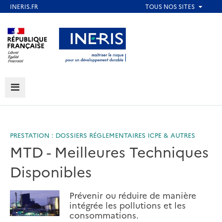
Aller
au
Aller au contenu
Aller au menu
contenu
principal
Aller au pied de page
MENU
PRESTATION : DOSSIERS RÉGLEMENTAIRES ICPE & AUTRES
MTD - Meilleures Techniques
Disponibles
Prévenir ou réduire de manière
intégrée les pollutions et les
consommations.