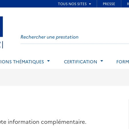
ied de page
Search
on
website
IONS THÉMATIQUES
CERTIFICATION
FORM
oute information complémentaire.