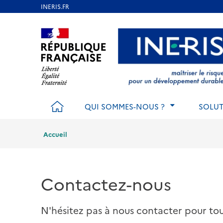
Aller
au
Aller au contenu
Aller au menu
Aller au p
contenu
principal
ACCUEIL
QUI SOMMES-NOUS ?
SOLUT
Accueil
Contactez-nous
N'hésitez pas à nous contacter pour t