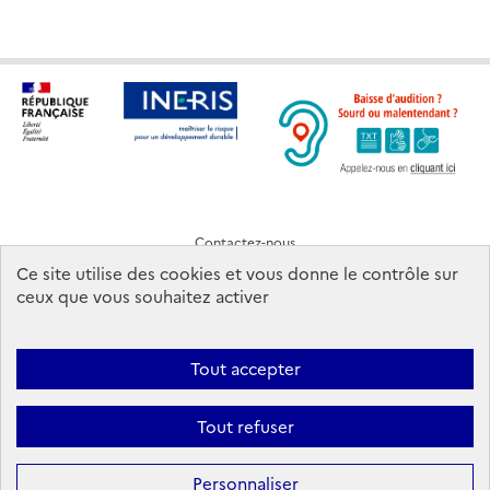
Contactez-nous
Mentions légales
Ce site utilise des cookies et vous donne le contrôle sur
CONDITIONS D'UTILISATION
ceux que vous souhaitez activer
Tout accepter
Ineris 2026. Tous droits réservés.
Suivez-nous:
Tout refuser
Facebook
YouTube
LinkedIn
Flux
Bac
RSS
to
top
Personnaliser