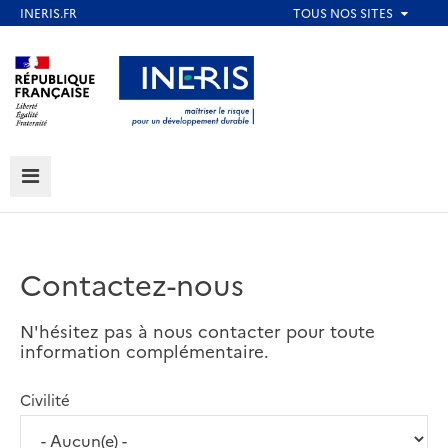
Aller
au
Aller au contenu
Aller au menu
contenu
principal
Aller au pied de page
MENU
Contactez-nous
N'hésitez pas à nous contacter pour toute
information complémentaire.
Civilité