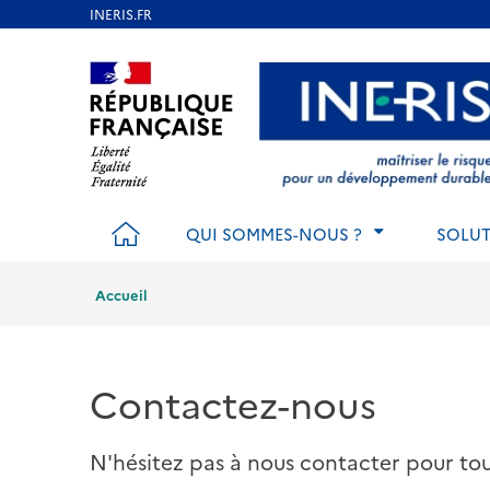
Aller
au
Aller au contenu
Aller au menu
Aller au p
contenu
principal
ACCUEIL
QUI SOMMES-NOUS ?
SOLUT
Accueil
Contactez-nous
N'hésitez pas à nous contacter pour t