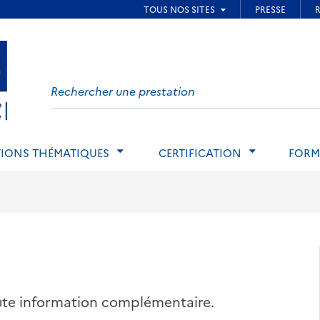
ied de page
Search
on
website
IONS THÉMATIQUES
CERTIFICATION
FORM
oute information complémentaire.